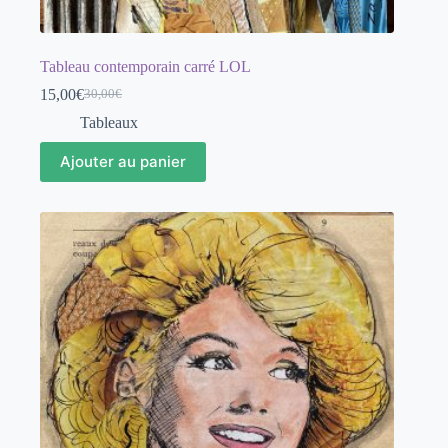
Tableau contemporain carré LOL
15,00
€
30,00
€
Le
Le
prix
prix
Tableaux
initial
actuel
était :
est :
Ajouter au panier
30,00€.
15,00€.