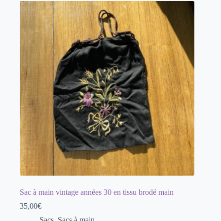
Sac à main vintage années 30 en tissu brodé main
35,00
€
Sacs
,
Sacs à main