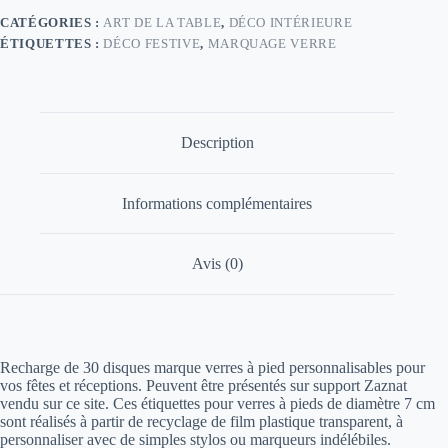
à
CATÉGORIES :
ART DE LA TABLE
,
DÉCO INTÉRIEURE
pied
ÉTIQUETTES :
DÉCO FESTIVE
,
MARQUAGE VERRE
pour
réception
-
Recharge
30
disques
Description
personnalisables
Informations complémentaires
Avis (0)
Recharge de 30 disques marque verres à pied personnalisables pour
vos fêtes et réceptions. Peuvent être présentés sur support Zaznat
vendu sur ce site. Ces étiquettes pour verres à pieds de diamètre 7 cm
sont réalisés à partir de recyclage de film plastique transparent, à
personnaliser avec de simples stylos ou marqueurs indélébiles.