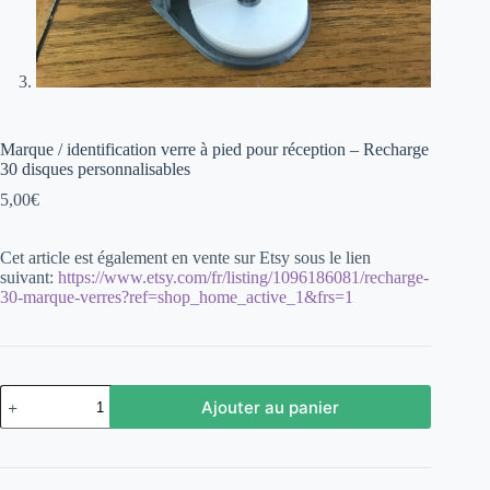
Marque / identification verre à pied pour réception – Recharge
30 disques personnalisables
5,00
€
Cet article est également en vente sur Etsy sous le lien
suivant:
https://www.etsy.com/fr/listing/1096186081/recharge-
30-marque-verres?ref=shop_home_active_1&frs=1
quantité
Ajouter au panier
de
Marque
/
identification
verre