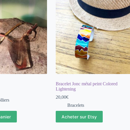
Bracelet Jonc métal peint Colored
Lightening
20,00
€
lliers
Bracelets
panier
Acheter sur Etsy