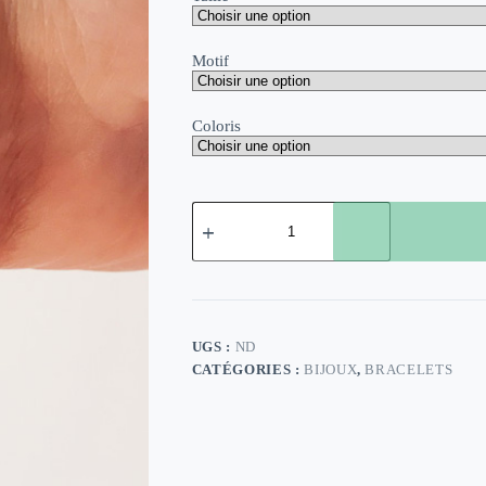
Motif
Coloris
quantité
de
Bracelet
Titchou
alu
et
ruban
UGS :
ND
CATÉGORIES :
BIJOUX
,
BRACELETS