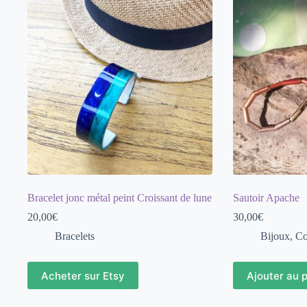
Bracelet jonc métal peint Croissant de lune
Sautoir Apache
20,00
€
30,00
€
Bracelets
Bijoux
,
Co
Acheter sur Etsy
Ajouter au 