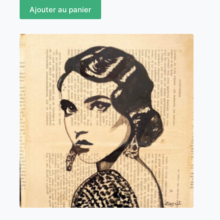
était :
est :
Ajouter au panier
30,00€.
15,00€.