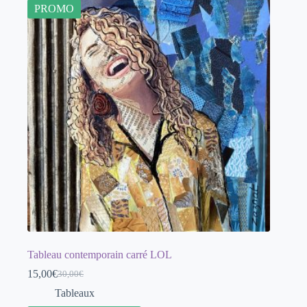
PROMO
Tableau contemporain carré LOL
15,00
€
30,00
€
Le
Le
prix
prix
Tableaux
initial
actuel