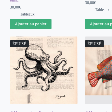
blanc
30,00
€
30,00
€
Tableaux
Tableaux
Ajouter au panier
Ajouter au 
ÉPUISÉ
ÉPUISÉ