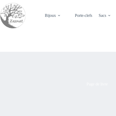
Passer
au
contenu
Bijoux
Porte-clefs
Sacs
Page de livre