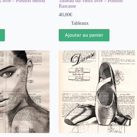
x livre – Poisson Mérou
Tableau sur vieux livre – Poisson
Rascasse
40,00
€
Tableaux
Ajouter au panier